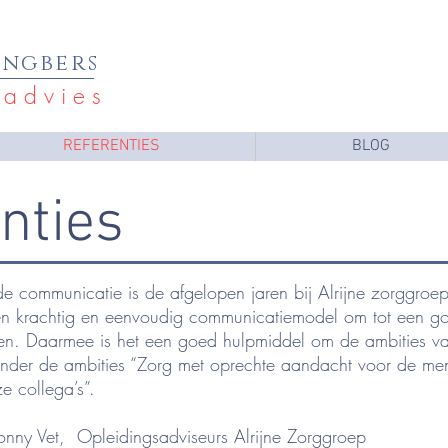
E
ngbers
a d v i e s
REFERENTIES
BLOG
nties
de communicatie is de afgelopen jaren bij Alrijne zorggroe
en krachtig en eenvoudig communicatiemodel om tot een g
n. Daarmee is het een goed hulpmiddel om de ambities van
jzonder de ambities “Zorg met oprechte aandacht voor de m
 collega’s”.
onny Vet, Opleidingsadviseurs Alrijne Zorggroep