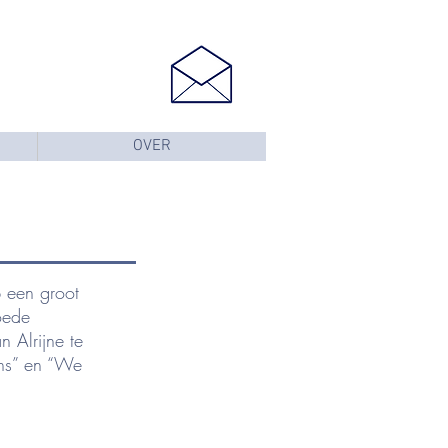
OVER
p een groot
oede
 Alrijne te
ens” en “We