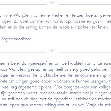
_____________________
_______________________
ME
om met Marjolein samen te werken en te zien hoe zij gewe
agen. Zij doet dat met vakmanschap, passie én gastvrijheid.
olein en in die setting komen de mooiste inzichten tot leven.
Registermediator
_____________________
_______________________
ME
men is beter dan genezen" en om de kwaliteit van onze sa
 naar Marjolein gestapt en zij heeft ons erg goed geholpen.
agen en verbindt het praktische met het emotionele en spiri
ruimte om dingen goed onder woorden te kunnen brengen. H
de heel erg afgestemd op ons. Ook zorgt ze voor een veilige, 
e tijd genomen wordt voor een sessie, maakt dat je dingen e
 nu zelf aan de slag met de opgedane inzichten en mocht
naan lopen qua samenwerking dan zullen we Marjolein zek