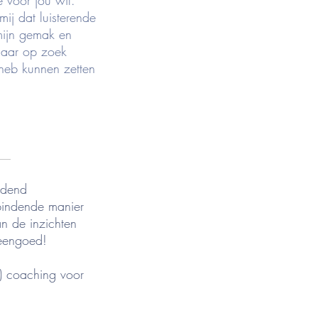
e voor jou wil.
mij dat luisterende
 mijn gemak en
naar op zoek
 heb kunnen zetten
__
ndend
bindende manier
an de inzichten
teengoed!
) coaching voor