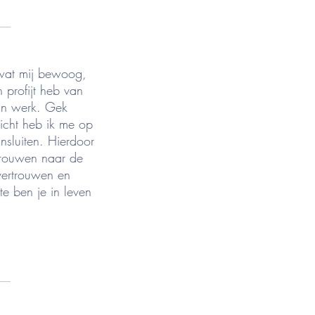
__
 wat mij bewoog,
 profijt heb van
ijn werk. Gek
icht heb ik me op
nsluiten. Hierdoor
rtrouwen naar de
 vertrouwen en
e ben je in leven
__