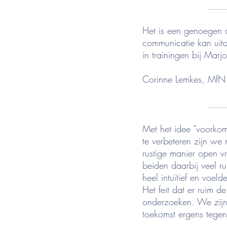
____
Het is een genoegen 
communicatie kan uitdr
in trainingen bij Marj
Corinne Lemkes, MfN 
____
Met het idee "voorko
te verbeteren zijn we
rustige manier open vr
beiden daarbij veel 
heel intuïtief en voel
Het feit dat er ruim d
onderzoeken. We zijn
toekomst ergens tege