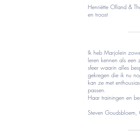
Henriëtte Olland & 
en troost
____
Ik heb Marjolein zow
leren kennen als een 
sfeer waarin alles be
gekregen die ik nu n
kan ze met enthousias
passen.
Haar trainingen en be
Steven Goudsbloem,
____