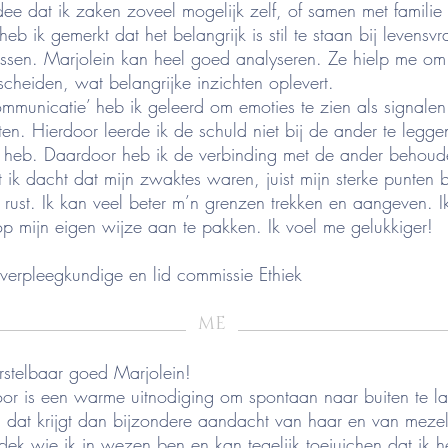
dee dat ik zaken zoveel mogelijk zelf, of samen met familie
eb ik gemerkt dat het belangrijk is stil te staan bij levensv
issen. Marjolein kan heel goed analyseren. Ze hielp me o
scheiden, wat belangrijke inzichten oplevert.
municatie’ heb ik geleerd om emoties te zien als signalen
en. Hierdoor leerde ik de schuld niet bij de ander te legge
ig heb. Daardoor heb ik de verbinding met de ander behoud
 ik dacht dat mijn zwaktes waren, juist mijn sterke punten bli
rust. Ik kan veel beter m’n grenzen trekken en aangeven. Ik
 mijn eigen wijze aan te pakken. Ik voel me gelukkiger!
verpleegkundige en lid commissie Ethiek
_____________________
_______________________
ME
orstelbaar goed Marjolein!
 oor is een warme uitnodiging om spontaan naar buiten te l
n dat krijgt dan bijzondere aandacht van haar en van mezel
tdek wie ik in wezen ben en kan tegelijk toejuichen dat ik 