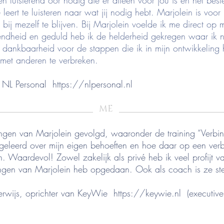
n luisterend oor nodig die er alleen voor jou is en het best
leert te luisteren naar wat jij nodig hebt. Marjolein is voor 
bij mezelf te blijven. Bij Marjolein voelde ik me direct op
tendheid en geduld heb ik de helderheid gekregen waar ik 
 dankbaarheid voor de stappen die ik in mijn ontwikkeling
met anderen te verbreken.
r NL Personal
https://nlpersonal.nl
_____________________
_______________________
ME
ingen van Marjolein gevolgd, waaronder de training “Verbi
geleerd over mijn eigen behoeften en hoe daar op een ver
 Waardevol! Zowel zakelijk als privé heb ik veel profijt v
iningen van Marjolein heb opgedaan. Ook als coach is ze s
erwijs, oprichter van KeyWie
https://keywie.nl
(executive