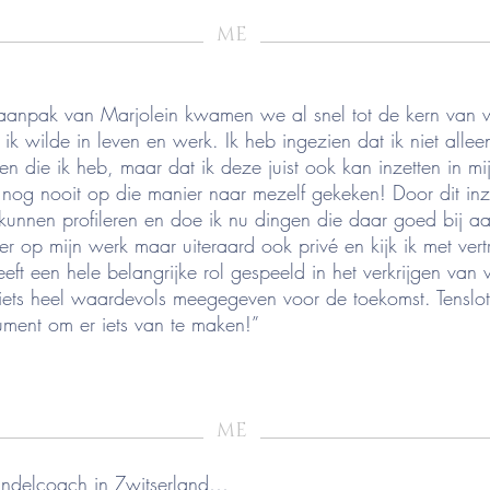
_____________________
_______________________
ME
 aanpak van Marjolein kwamen we al snel tot de kern van
 wilde in leven en werk. Ik heb ingezien dat ik niet alleen
en die ik heb, maar dat ik deze juist ook kan inzetten in m
nog nooit op die manier naar mezelf gekeken! Door dit inz
kunnen profileren en doe ik nu dingen die daar goed bij aa
ter op mijn werk maar uiteraard ook privé en kijk ik met ve
eft een hele belangrijke rol gespeeld in het verkrijgen van
ets heel waardevols meegegeven voor de toekomst. Tenslott
rument om er iets van te maken!”
_____________________
_______________________
ME
andelcoach in Zwitserland…