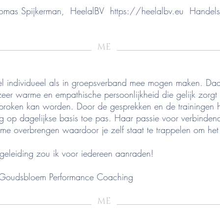
Thomas Spijkerman, HeelalBV
https://heelalbv.eu
Handelshu
_____________________
_______________________
ME
el individueel als in groepsverband mee mogen maken. Daa
zeer warme en empathische persoonlijkheid die gelijk zorgt 
sproken kan worden. Door de gesprekken en de trainingen h
og op dagelijkse basis toe pas. Haar passie voor verbinde
me overbrengen waardoor je zelf staat te trappelen om het
geleiding zou ik voor iedereen aanraden!
 Goudsbloem Performance Coaching
_____________________
_______________________
ME