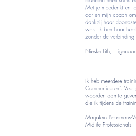
Iedereen heeft soms ee
Met je meedenkt en je 
oor en mijn coach om 
dankzij haar doortas
was. Ik ben haar heel
zonder de verbinding 
Nieske Lith, Eigenaa
____
Ik heb meerdere train
Communiceren”. Veel 
woorden aan te geven.
die ik tijdens de tra
Marjolein Beusmans-V
Midlife Professionals