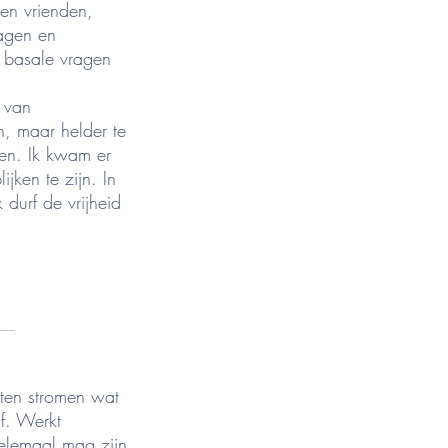
 en vrienden,
ragen en
m basale vragen
 van
n, maar helder te
en. Ik kwam er
jken te zijn. In
 durf de vrijheid
__
aten stromen wat
f. Werkt
helemaal mag zijn