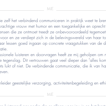
_____________________
_______________________
ME
ie zelf het verbindend communiceren in praktijk weet te bre
krachtige vrouw met humor en een toegankelijke en oprecht
ensen die ze ontmoet treedt ze onbevooroordeeld tegemoet
 voor en ze verdiept zich in de belevingswereld van haar t
haar lessen goed ingaan op concrete vraagstukken van de d
atie.
ssionele luisteren en doorvragen heeft ze mij geholpen om 
e tegenslag. Dit vertrouwen gaat veel dieper dan "alles kom
ets lukt of niet. De verbindende communicatie, die ik van ha
leven.
mleider geestelijke verzorging, activiteitenbegeleiding en eth
_____________________
_______________________
ME