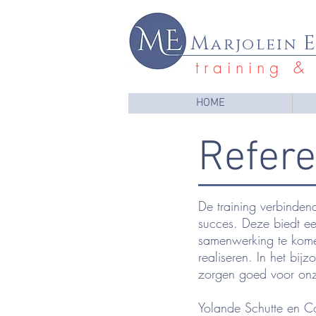
M
arjolein
t r a i n i n g & 
HOME
Refere
De training verbinden
succes. Deze biedt e
samenwerking te kome
realiseren. In het bi
zorgen goed voor onze
Yolande Schutte en C