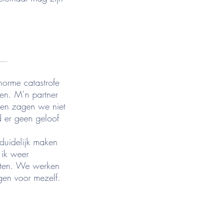
__
norme catastrofe
en. M’n partner
ken zagen we niet
d er geen geloof
 duidelijk maken
 ik weer
itten. We werken
gen voor mezelf.