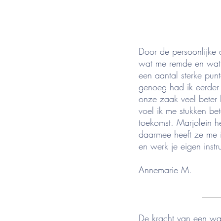
____
Door de persoonlijke
wat me remde en wat ik
een aantal sterke punt
genoeg had ik eerder 
onze zaak veel beter 
voel ik me stukken be
toekomst. Marjolein he
daarmee heeft ze me i
en werk je eigen inst
Annemarie M.
____
De kracht van een w