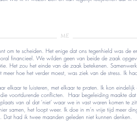
_____________________
_______________________
ME
nt om te scheiden. Het enige dat ons tegenhield was de e
ooral financieel. We wilden geen van beide de zaak opgev
tie. Het zou het einde van de zaak betekenen. Samenwer
iet meer hoe het verder moest, was ziek van de stress. Ik ha
ar elkaar te luisteren, met elkaar te praten. Ik kon eindelijk
die voortdurende conflicten. Haar begeleiding maakte dat
plaats van al dat ‘niet’ waar we in vast waren komen te z
er samen, het loopt weer. Ik doe in m’n vrije tijd meer din
eid. Dat had ik twee maanden geleden niet kunnen denken.