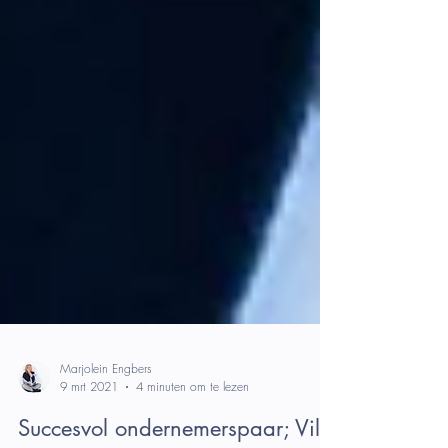
Marjolein Engbers
9 mrt 2021
4 minuten om te lezen