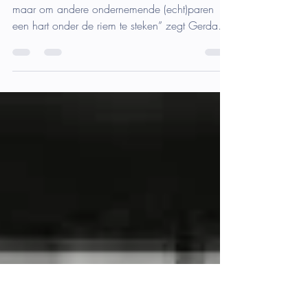
ondernemersechtpaar Gerda Kos
en Ron Krijnen: 8 tips
“Niet om onszelf zo nodig te moeten profileren,
maar om andere ondernemende (echt)paren
een hart onder de riem te steken” zegt Gerda
Kos....