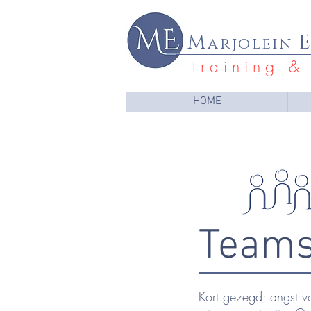
M
arjolein
t r a i n i n g & 
HOME
Team
Kort gezegd; angst v