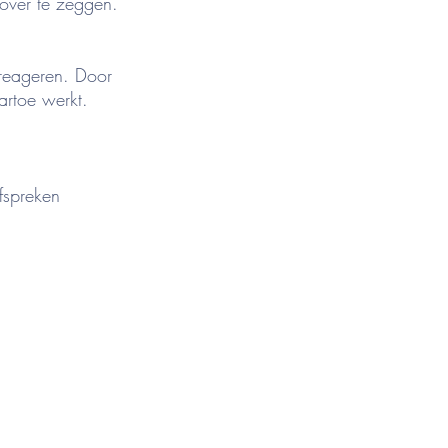
 over te zeggen.
t reageren. Door
artoe werkt.
fspreken