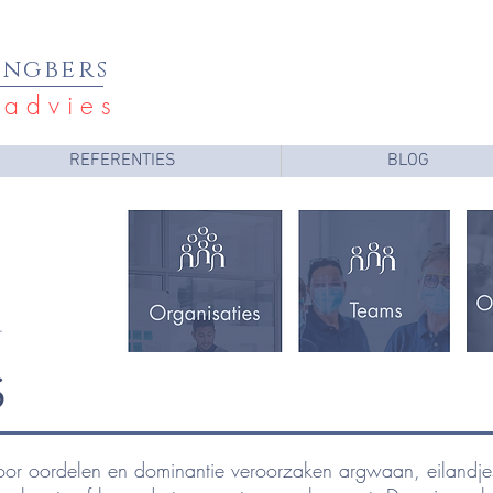
E
ngbers
a d v i e s
REFERENTIES
BLOG
s
oor oordelen en dominantie veroorzaken argwaan, eilandje