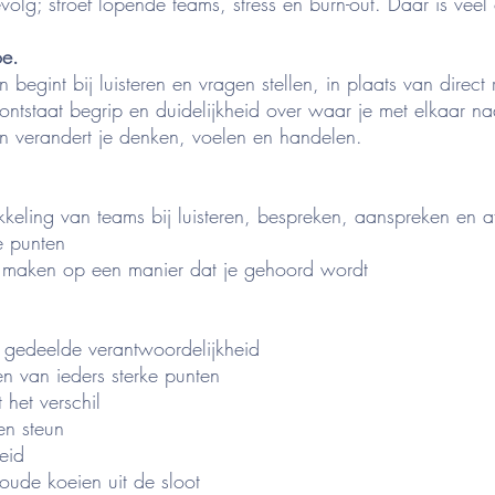
lg; stroef lopende teams, stress en burn-out. Daar is veel
oe.
n begint bij luisteren en vragen stellen, in plaats van direc
ntstaat begrip en duidelijkheid over waar je met elkaar na
en verandert je denken, voelen en handelen.
keling van teams bij luisteren, bespreken, aanspreken en a
ke punten
n maken op een manier dat je gehoord wordt
 gedeelde verantwoordelijkheid
n van ieders sterke punten
het verschil
 en steun
eid
oude koeien uit de sloot