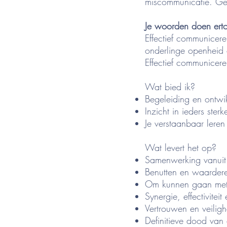
miscommunicatie. Gevo
J
e woorden doen ert
Effectief communicere
onderlinge openheid o
Effectief communicer
Wat bied ik?
Begeleiding en ontwik
Inzicht in ieders ster
Je verstaanbaar lere
Wat levert het op?
Samenwerking vanuit
Benutten en waardere
Om kunnen gaan met 
Synergie, effectiviteit
Vertrouwen en veiligh
Definitieve dood van 