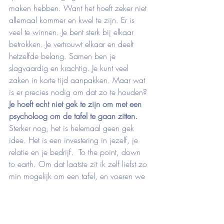
maken hebben. Want het hoeft zeker niet 
allemaal kommer en kwel te zijn. Er is 
veel te winnen. Je bent sterk bij elkaar 
betrokken. Je vertrouwt elkaar en deelt 
hetzelfde belang. Samen ben je 
slagvaardig en krachtig. Je kunt veel 
zaken in korte tijd aanpakken. Maar wat 
is er precies nodig om dat zo te houden?
Je hoeft echt niet gek te zijn om met een 
psycholoog om de tafel te gaan zitten.
Sterker nog, het is helemaal geen gek 
idee. Het is een investering in jezelf, je 
relatie en je bedrijf.  To the point, down 
to earth. Om dat laatste zit ik zelf liefst zo 
min mogelijk om een tafel, en voeren we 
gesprekken waar mogelijk wandelend in 
de frisse boslucht. Het geeft je hoe dan 
ook praktisch toepasbare handvatten voor 