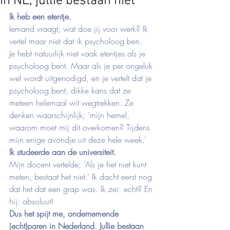
in NL; jullie bestaan niet
Ik heb een etentje.
Iemand vraagt; wat doe jij voor werk? Ik 
vertel maar niet dat ik psycholoog ben.  
Je hebt natuurlijk niet vaak etentjes als je 
psycholoog bent. Maar als je per ongeluk 
wel wordt uitgenodigd, en je vertelt dat je 
psycholoog bent, dikke kans dat ze 
meteen helemaal wit wegtrekken. Ze 
denken waarschijnlijk; ‘mijn hemel, 
waarom moet mij dit overkomen? Tijdens 
mijn enige avondje uit deze hele week.’
Ik studeerde aan de universiteit.
Mijn docent vertelde; ‘Als je het niet kunt 
meten, bestaat het niet.’ Ik dacht eerst nog 
dat het dat een grap was. Ik zei: echt? En 
hij: absoluut!
Dus het spijt me, ondernemende 
(echt)paren in Nederland. Jullie bestaan 